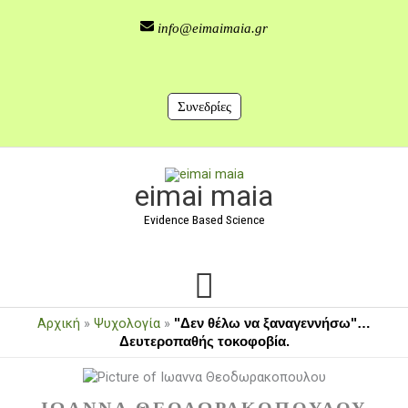
Μετάβαση
στο
info@eimaimaia.gr
περιεχόμενο
Συνεδρίες
Κύριο
eimai maia
Μενού
Evidence Based Science
Αρχική
»
Ψυχολογία
»
"Δεν θέλω να ξαναγεννήσω"…
Δευτεροπαθής τοκοφοβία.