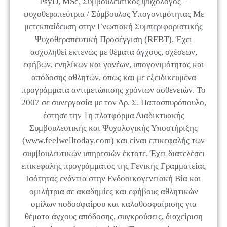
PsyD, MSc, Συμβουλευτικός ψυχολόγος –
ψυχοθεραπεύτρια / Σύμβουλος Υπογονιμότητας Με
μετεκπαίδευση στην Γνωσιακή Συμπεριφοριστικής
Ψυχοθεραπευτική Προσέγγιση (REBT). Έχει
ασχοληθεί εκτενώς με θέματα άγχους, σχέσεων,
εφήβων, ενηλίκων και γονέων, υπογονιμότητας και
απόδοσης αθλητών, όπως και με εξειδικευμένα
προγράμματα αντιμετώπισης χρόνιων ασθενειών. Το
2007 σε συνεργασία με τον Δρ. Σ. Παπασπυρόπουλο,
έστησε την 1η πλατφόρμα Διαδικτυακής
Συμβουλευτικής και Ψυχολογικής Υποστήριξης
(www.feelwelltoday.com) και είναι επικεφαλής των
συμβουλευτικών υπηρεσιών έκτοτε. Έχει διατελέσει
επικεφαλής προγράμματος της Γενικής Γραμματείας
Ισότητας ενάντια στην Ενδοοικογενειακή Βία και
ομιλήτρια σε ακαδημίες και εφήβους αθλητικών
ομίλων ποδοσφαίρου και καλαθοσφαίρισης για
θέματα άγχους απόδοσης, συγκρούσεις, διαχείριση