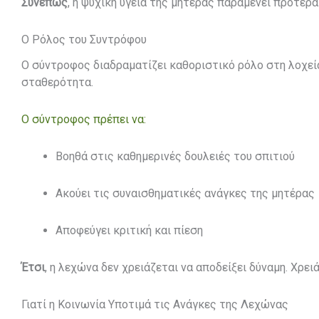
Συνεπώς
, η ψυχική υγεία της μητέρας παραμένει προτερ
Ο Ρόλος του Συντρόφου
Ο σύντροφος διαδραματίζει καθοριστικό ρόλο στη λοχεί
σταθερότητα.
Ο σύντροφος πρέπει να:
Βοηθά στις καθημερινές δουλειές του σπιτιού
Ακούει τις συναισθηματικές ανάγκες της μητέρας
Αποφεύγει κριτική και πίεση
Έτσι
, η λεχώνα δεν χρειάζεται να αποδείξει δύναμη. Χρει
Γιατί η Κοινωνία Υποτιμά τις Ανάγκες της Λεχώνας