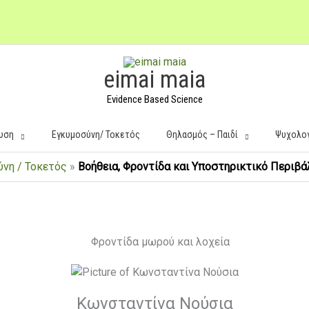
eimai maia
Evidence Based Science
υση
Εγκυμοσύνη/ Τοκετός
Θηλασμός – Παιδί
Ψυχολο
νη / Τοκετός
»
Βοήθεια, Φροντίδα και Υποστηρικτικό Περιβ
Κωνσταντίνα Νούσια