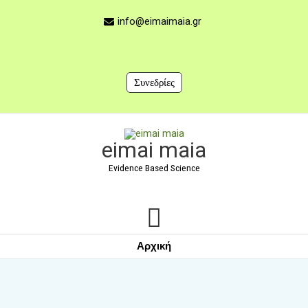
Μετάβαση
στο
info@eimaimaia.gr
περιεχόμενο
Συνεδρίες
Κύριο
eimai maia
Μενού
Evidence Based Science
Αρχική