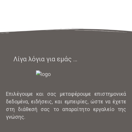
ΕΡΤ και Covid-19
Παρουσίαση αναγκαιότητας για κινητές μονάδες Μαιών
Vbac. ΦυΤΜΑΚ
Περιγραφή Φυσιολογικού τοκετού μετά από Καισαρική.
Vba2c.
Προσπάθεια Φυσιολογικού μετά από ΔΥΟ καισαρικές.
Cba3c -ΕΚΤΜΑ3Κ
Προσπάθεια Φυσιολογικού Τοκετού μετά από Τρείς Καισαρικές Τομές!
Λίγα λόγια για εμάς …
Vba2c- Κωνσταντίνα Νούσια
Φυσικός τοκετός μετά από δύο καισαρικές τομές!
Water Birth
Τοκετός στο νερό.
Επιλέγουμε και σας μεταφέρουμε επιστημονικά
δεδομένα, ειδήσεις, και εμπειρίες, ώστε να έχετε
AERIAL YOGA pregancy
ΓΙΑ ΕΓΚΥΕΣ ΣΤΟ ΚΕΝΤΡΟ ΜΗΤΡΟΤΗΤΑΣ ΚΑΙ ΓΥΝΑΙΚΕΙΑΣ ΥΓΕΙΑΣ www.EimaiMaia.gr
στη διάθεσή σας το απαραίτητο εργαλείο της
γνώσης.