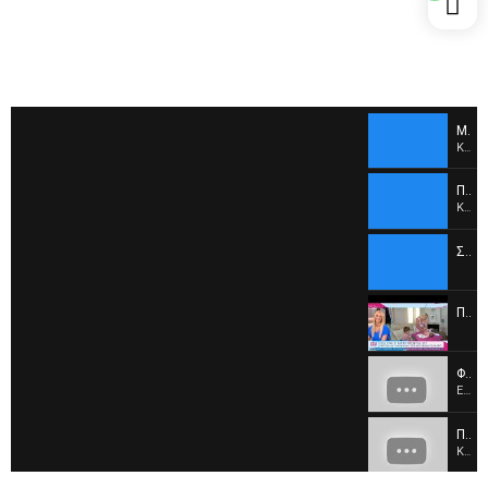
Μπαμπάς - Φροντίδα νεογνού
Κωνσταντίνα Νούσια - Ελένη Μενεγάκη
Πρώτες βοήθειες σε βρέφη
Κωνσταντίνα Νούσια, Μαία #openTv Καλοκαιράκι #not
Συμβουλές για τα μωρά στην θάλασσα
Ποια είναι η βασική φροντίδα που πρέπει να παρέχουμε στο νεογέννητο μωρό
Φροντίδα νεογνού από τον μπαμπά στο σπίτι.
Ελένη Μενεγάκη _ Νούσια Κωνσταντίνα Μαία
Πρώτες βοήθειες στα βρέφη! Κωνσταντίνα Νούσια _ Φαιη Σκορδά.
Κωνσταντίνα Νούσια Φαιη Σκορδά