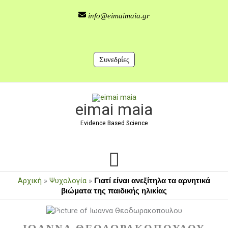
Μετάβαση
στο
info@eimaimaia.gr
περιεχόμενο
Συνεδρίες
Κύριο
eimai maia
Μενού
Evidence Based Science
Αρχική
»
Ψυχολογία
»
Γιατί είναι ανεξίτηλα τα αρνητικά
βιώματα της παιδικής ηλικίας