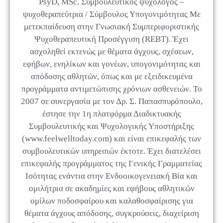
PsyD, MSc, Συμβουλευτικός ψυχολόγος –
ψυχοθεραπεύτρια / Σύμβουλος Υπογονιμότητας Με
μετεκπαίδευση στην Γνωσιακή Συμπεριφοριστικής
Ψυχοθεραπευτική Προσέγγιση (REBT). Έχει
ασχοληθεί εκτενώς με θέματα άγχους, σχέσεων,
εφήβων, ενηλίκων και γονέων, υπογονιμότητας και
απόδοσης αθλητών, όπως και με εξειδικευμένα
προγράμματα αντιμετώπισης χρόνιων ασθενειών. Το
2007 σε συνεργασία με τον Δρ. Σ. Παπασπυρόπουλο,
έστησε την 1η πλατφόρμα Διαδικτυακής
Συμβουλευτικής και Ψυχολογικής Υποστήριξης
(www.feelwelltoday.com) και είναι επικεφαλής των
συμβουλευτικών υπηρεσιών έκτοτε. Έχει διατελέσει
επικεφαλής προγράμματος της Γενικής Γραμματείας
Ισότητας ενάντια στην Ενδοοικογενειακή Βία και
ομιλήτρια σε ακαδημίες και εφήβους αθλητικών
ομίλων ποδοσφαίρου και καλαθοσφαίρισης για
θέματα άγχους απόδοσης, συγκρούσεις, διαχείριση