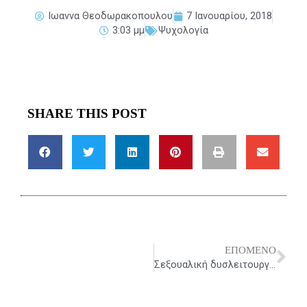
Ιωαννα Θεοδωρακοπουλου
7 Ιανουαρίου, 2018
3:03 μμ
Ψυχολογία
SHARE THIS POST
ΕΠΌΜΕΝΟ
Ne
Σεξουαλική δυσλειτουργία των γυναικών μετά τον τοκετό! Πραγματικότητα ή μύθος;