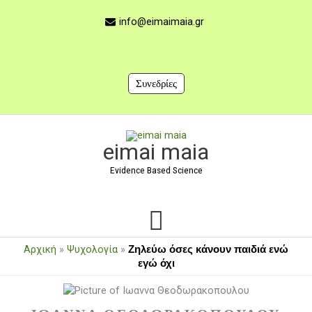
Μετάβαση
στο
info@eimaimaia.gr
περιεχόμενο
Συνεδρίες
Κύριο
eimai maia
Μενού
Evidence Based Science
Αρχική
»
Ψυχολογία
»
Ζηλεύω όσες κάνουν παιδιά ενώ
εγώ όχι