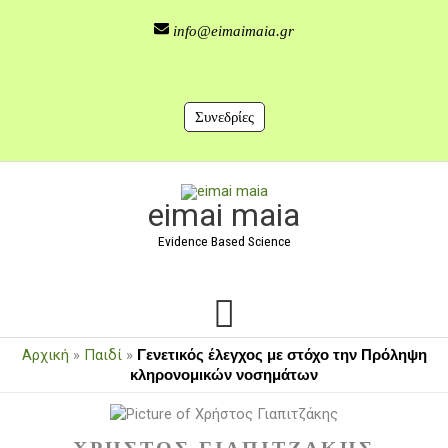
Μετάβαση
στο
info@eimaimaia.gr
περιεχόμενο
Συνεδρίες
Κύριο
eimai maia
Μενού
Evidence Based Science
Αρχική
»
Παιδί
»
Γενετικός έλεγχος με στόχο την Πρόληψη
κληρονομικών νοσημάτων