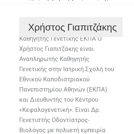
Χρήστος Γιαπιτζάκης
DMD,MS,PhD Αναπληρωτής
Καθηγητής Γενετικής ΕΚΠΑ Ο
Χρήστος Γιαπιτζάκης είναι
Αναπληρωτής Καθηγητής
Γενετικής στην Ιατρική Σχολή του
Εθνικού Καποδιστριακού
Πανεπιστημίου Αθηνών (ΕΚΠΑ)
και Διευθυντής του Κέντρου
«Κεφαλογενετική». Είναι Δρ.
Γενετιστής Οδοντίατρος-
Βιολόγος με πολυετή εμπειρία