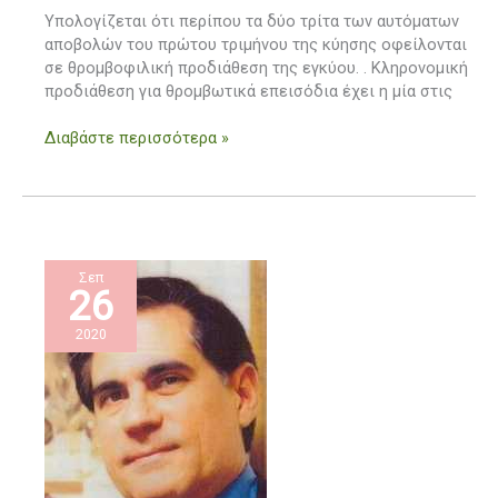
και
Υπολογίζεται ότι περίπου τα δύο τρίτα των αυτόματων
το
αποβολών του πρώτου τριμήνου της κύησης οφείλονται
έμβρυο
σε θρομβοφιλική προδιάθεση της εγκύου. . Κληρονομική
προδιάθεση για θρομβωτικά επεισόδια έχει η μία στις
Διαβάστε περισσότερα »
Σεπ
26
2020