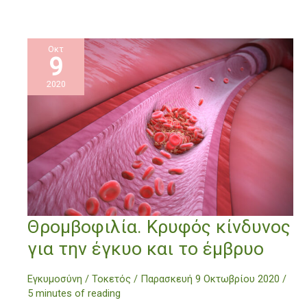
Οκτ
9
2020
Θρομβοφιλία.
Θρομβοφιλία. Kρυφός κίνδυνος
Kρυφός
για την έγκυο και το έμβρυο
κίνδυνος
για
Εγκυμοσύνη / Τοκετός
/
Παρασκευή 9 Οκτωβρίου 2020
/
την
5 minutes of reading
έγκυο