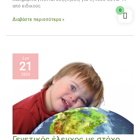
από ειδικούς
0
Διαβάστε περισσότερα »
Σεπ
21
2020
Γενετικός
Γενετικός έλεγχος με στόχο