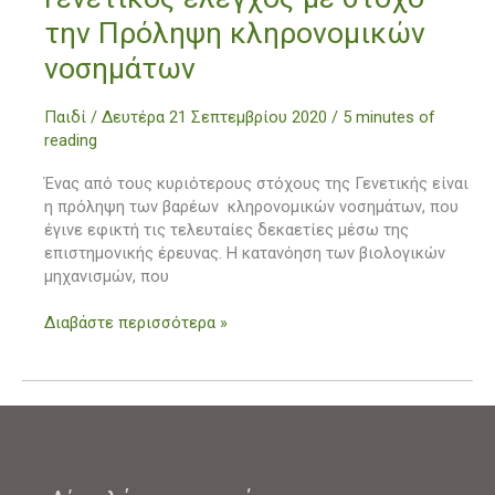
έλεγχος
την Πρόληψη κληρονομικών
με
στόχο
νοσημάτων
την
Πρόληψη
Παιδί
/
Δευτέρα 21 Σεπτεμβρίου 2020
/
5 minutes of
κληρονομικών
reading
νοσημάτων
Ένας από τους κυριότερους στόχους της Γενετικής είναι
η πρόληψη των βαρέων κληρονομικών νοσημάτων, που
έγινε εφικτή τις τελευταίες δεκαετίες μέσω της
επιστημονικής έρευνας. Η κατανόηση των βιολογικών
μηχανισμών, που
Διαβάστε περισσότερα »