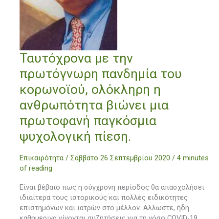
Ταυτόχρονα
Ταυτόχρονα με την
με
πρωτόγνωρη πανδημία του
την
πρωτόγνωρη
κορωνοϊού, ολόκληρη η
πανδημία
ανθρωπότητα βιώνει μια
του
κορωνοϊού,
πρωτοφανή παγκόσμια
ολόκληρη
ψυχολογική πίεση.
η
ανθρωπότητα
βιώνει
Επικαιρότητα
/
Σάββατο 26 Σεπτεμβρίου 2020
/
4 minutes
μια
of reading
πρωτοφανή
Είναι βέβαιο πως η σύγχρονη περίοδος θα απασχολήσει
παγκόσμια
ιδιαίτερα τους ιστορικούς και πολλές ειδικότητες
ψυχολογική
επιστημόνων και ιατρών στο μέλλον. Αλλωστε, ήδη
πίεση.
καθημερινά γίνονται συζητήσεις για τη νόσο COVID-19