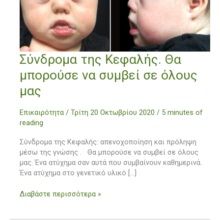
Σύνδρομα
Σύνδρομα της Κεφαλής. Θα
της
μπορούσε να συμβεί σε όλους
Κεφαλής.
Θα
μας
μπορούσε
να
Επικαιρότητα
/
Τρίτη 20 Οκτωβρίου 2020
/
5 minutes of
συμβεί
reading
σε
όλους
Σύνδρομα της Κεφαλής: απενοχοποίηση και πρόληψη
μας
μέσω της γνώσης . Θα μπορούσε να συμβεί σε όλους
μας. Ένα ατύχημα σαν αυτά που συμβαίνουν καθημερινά.
Ένα ατύχημα στο γενετικό υλικό […]
Διαβάστε περισσότερα »