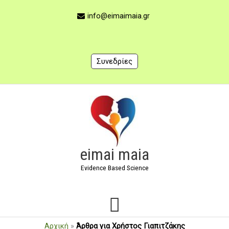
Μετάβαση
στο
info@eimaimaia.gr
περιεχόμενο
Συνεδρίες
Κύριο
Μενού
eimai maia
Evidence Based Science
Αρχική
»
Άρθρα για Χρήστος Γιαπιτζάκης