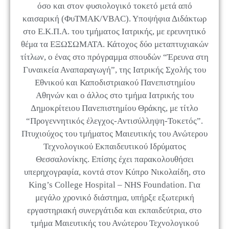
όσο και στον φυσιολογικό τοκετό μετά από
καισαρική (ΦυΤΜΑΚ/VBAC). Υποψήφια Διδάκτωρ
στο Ε.Κ.Π.Α. του τμήματος Ιατρικής, με ερευνητικό
θέμα τα ΕΞΩΣΩΜΑΤΑ. Κάτοχος δύο μεταπτυχιακών
τίτλων, ο ένας στο πρόγραμμα σπουδών “Έρευνα στη
Γυναικεία Αναπαραγωγή”, της Ιατρικής Σχολής του
Εθνικού και Καποδιστριακού Πανεπιστημίου
Αθηνών και ο άλλος στο τμήμα Ιατρικής του
Δημοκρίτειου Πανεπιστημίου Θράκης, με τίτλο
“Προγεννητικός έλεγχος-Αντισύλληψη-Τοκετός”.
Πτυχιούχος του τμήματος Μαιευτικής του Ανώτερου
Τεχνολογικού Εκπαιδευτικού Ιδρύματος
Θεσσαλονίκης. Επίσης έχει παρακολουθήσει
υπερηχογραφία, κοντά στον Κύπρο Νικολαίδη, στο
King’s College Hospital – NHS Foundation. Για
μεγάλο χρονικό διάστημα, υπήρξε εξωτερική
εργαστηριακή συνεργάτιδα και εκπαιδεύτρια, στο
τμήμα Μαιευτικής του Ανώτερου Τεχνολογικού