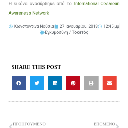
Η εικόνα ανασύρθηκε από το
International Cesarean
Awareness Network
Κωνσταντίνα Νούσια
27 Ιανουαρίου, 2018
12:45 μμ
Εγκυμοσύνη / Τοκετός
SHARE THIS POST
ΠΡΟΗΓΟΎΜΕΝΟ
ΕΠΌΜΕΝΟ
Prev
Ne