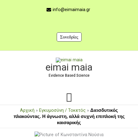
Μετάβαση
στο
info@eimaimaia.gr
περιεχόμενο
Συνεδρίες
Κύριο
eimai maia
Μενού
Evidence Based Science
Αρχική
»
Εγκυμοσύνη / Τοκετός
»
Διεισδυτικός
πλακούντας. Η άγνωστη, αλλά συχνή επιπλοκή της
καισαρικής