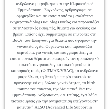
ανθρώπινο μικροβίωμα και την Κλιμακτήριο/
Εμμηνόπαυση . Συγχρόνως, αρθρογραφεί σε
εφημερίδες και σε κάποια από τα μεγαλύτερα
ενημερωτικά blogs και blogs υγείας και παρουσιάζει
σε τηλεοπτικές εκπομπές, θέματα για εγκύους και
βρέφη. Επίσης έχει συμμετάσχει σε επιτροπές στη
Βουλή των Ελλήνων, για θέματα που αφορούν την
γυναικεία υγεία. Οργανώνει και παρουσιάζει
σεμινάρια, για γονείς και επαγγελματίες, για
επιστημονικά θέματα που αφορούν τον φυσιολογικό
τοκετό, τον φυσιολογικό τοκετό μετά από
καισαρικές τομές (ΦυΤΜΑΚ/VBAC), το ανθρώπινο
μικροβίωμα, τη θετική εμπειρία τοκετού, το
προγεννητικό συμβόλαιο γονεϊκότητας, το birth
trauma του τοκετού, την Μαιευτική Βία την
Εμμηνόπαυση/ Ανδροπαυση κ.α. Επίσης, έχει λάβει
πιστοποιήσεις για την αντιμετώπιση επείγοντος στη
μαιευτική ALSO (Advanced Life Support in