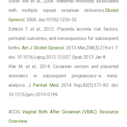
Silver RM et al., 2006. Maternal morbidity associated
with multiple repeat cesarean deliveries.
Obstet
Gynecol.
2006 Jun;107(6):1226-32.
Eshkoli T. et al., 2012. Placenta accreta: risk factors,
perinatal outcomes, and consequences for subsequent
births.
Am J Obstet Gynecol.
2013 Mar;208(3):219.e1-7.
doi: 10.1016/j.ajog.2012.12.037. Epub 2013 Jan 8.
Klar M. et al., 2014. Cesarean section and placental
disorders in subsequent pregnancies–a meta-
analysis.
J Perinat Med.
2014 Sep;42(5):571-83. doi:
10.1515/jpm-2013-0199.
ACOG
Vaginal Birth After Cesarean (VBAC): Resource
Overview