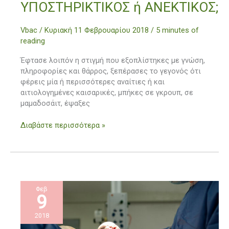
ΥΠΟΣΤΗΡΙΚΤΙΚΟΣ ή ΑΝΕΚΤΙΚΟΣ;
ΥΠΟΣΤΗΡΙΚΤΙΚΟΣ
ή
Vbac
/
Κυριακή 11 Φεβρουαρίου 2018
/
5 minutes of
ΑΝΕΚΤΙΚΟΣ;
reading
Έφτασε λοιπόν η στιγμή που εξοπλίστηκες με γνώση,
πληροφορίες και θάρρος, ξεπέρασες το γεγονός ότι
φέρεις μία ή περισσότερες αναίτιες ή και
αιτιολογημένες καισαρικές, μπήκες σε γκρουπ, σε
μαμαδοσάιτ, έψαξες
Διαβάστε περισσότερα »
Φεβ
9
2018