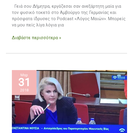
τοκετό
Γειά σου Δήμητρα, εργάζεσαι σαν ανεξάρτητη μαία για
στο
τον φυσικό τοκετό στο Αμβούργο της Γερμανίας και
σπίτι!
πρόσφατα ίδρυσες το Podcast «Λόγος Μαιών». Μπορείς
να μου πείς λίγα λόγια για
Διαβάστε περισσότερα »
Μαρ
31
2018