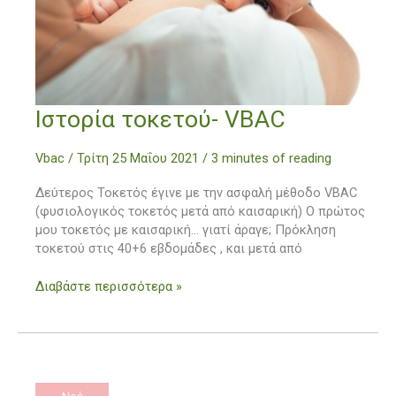
Ιστορία
Ιστορία τοκετού- VBAC
τοκετού-
VBAC
Vbac
/
Τρίτη 25 Μαΐου 2021
/
3 minutes of reading
Δεύτερος Τοκετός έγινε με την ασφαλή μέθοδο VBAC
(φυσιολογικός τοκετός μετά από καισαρική) Ο πρώτος
μου τοκετός με καισαρική… γιατί άραγε; Πρόκληση
τοκετού στις 40+6 εβδομάδες , και μετά από
Διαβάστε περισσότερα »