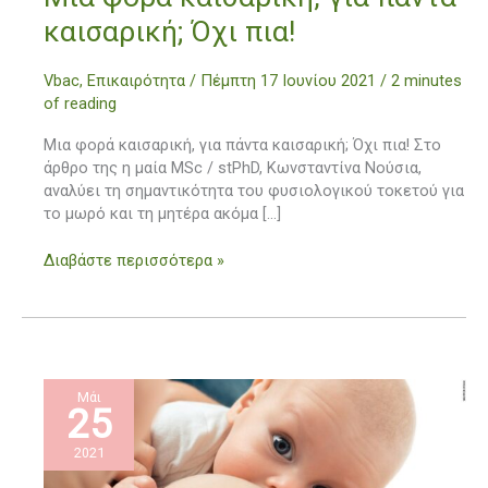
φορά
καισαρική; Όχι πια!
καισαρική,
για
Vbac
,
Επικαιρότητα
/
Πέμπτη 17 Ιουνίου 2021
/
2 minutes
πάντα
of reading
καισαρική;
Όχι
Μια φορά καισαρική, για πάντα καισαρική; Όχι πια! Στο
πια!
άρθρο της η μαία MSc / stPhD, Κωνσταντίνα Νούσια,
αναλύει τη σημαντικότητα του φυσιολογικού τοκετού για
το μωρό και τη μητέρα ακόμα […]
Διαβάστε περισσότερα »
Μάι
25
2021