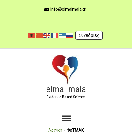
Μετάβαση
στο
info@eimaimaia.gr
περιεχόμενο
Συνεδρίες
Κύριο
Μενού
eimai maia
Evidence Based Science
Αρχική
»
ΦυΤΜΑΚ