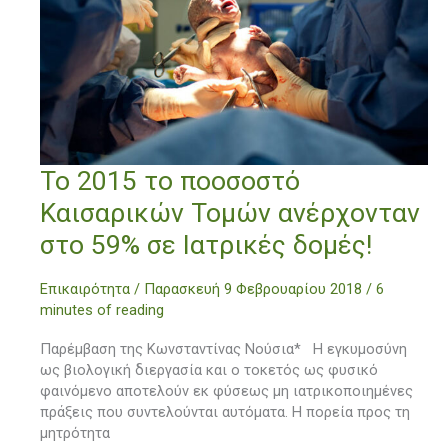
Το
Το 2015 το ποοσοστό
2015
Καισαρικών Τομών ανέρχονταν
το
ποοσοστό
στο 59% σε Ιατρικές δομές!
Καισαρικών
Τομών
Επικαιρότητα
/
Παρασκευή 9 Φεβρουαρίου 2018
/
6
ανέρχονταν
minutes of reading
στο
59%
Παρέμβαση της Κωνσταντίνας Νούσια* Η εγκυμοσύνη
σε
ως βιολογική διεργασία και ο τοκετός ως φυσικό
Ιατρικές
φαινόμενο αποτελούν εκ φύσεως μη ιατρικοποιημένες
δομές!
πράξεις που συντελούνται αυτόματα. Η πορεία προς τη
μητρότητα