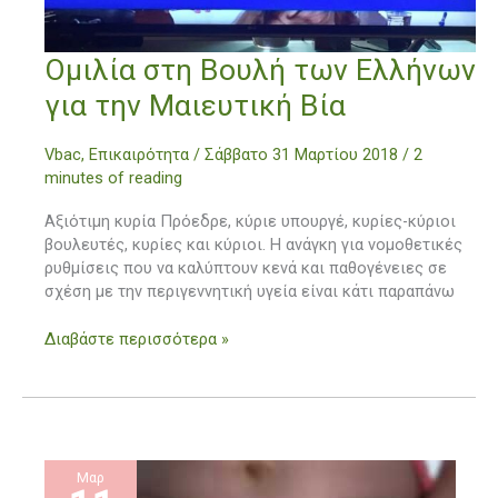
Ομιλία
Ομιλία στη Βουλή των Ελλήνων
στη
για την Μαιευτική Βία
Βουλή
των
Vbac
,
Επικαιρότητα
/
Σάββατο 31 Μαρτίου 2018
/
2
Ελλήνων
minutes of reading
για
την
Αξιότιμη κυρία Πρόεδρε, κύριε υπουργέ, κυρίες-κύριοι
Μαιευτική
βουλευτές, κυρίες και κύριοι. Η ανάγκη για νομοθετικές
Βία
ρυθμίσεις που να καλύπτουν κενά και παθογένειες σε
σχέση με την περιγεννητική υγεία είναι κάτι παραπάνω
Διαβάστε περισσότερα »
Μαρ