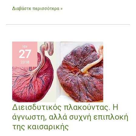
Διαβάστε περισσότερα »
Ιαν
27
2018
Διεισδυτικός
Διεισδυτικός πλακούντας. Η
πλακούντας.
άγνωστη, αλλά συχνή επιπλοκή
Η
άγνωστη,
της καισαρικής
αλλά