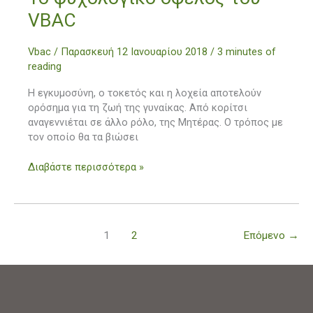
ψυχολογικό
VBAC
όφελος
του
Vbac
/
Παρασκευή 12 Ιανουαρίου 2018
/
3 minutes of
VBAC
reading
Η εγκυμοσύνη, ο τοκετός και η λοχεία αποτελούν
ορόσημα για τη ζωή της γυναίκας. Από κορίτσι
αναγεννιέται σε άλλο ρόλο, της Μητέρας. Ο τρόπος με
τον οποίο θα τα βιώσει
Διαβάστε περισσότερα »
1
2
Επόμενο
→