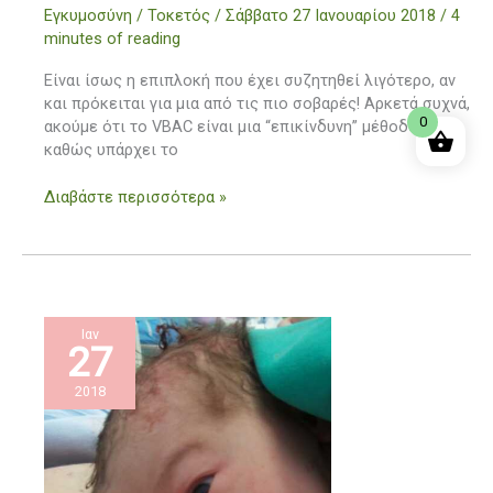
συχνή
Εγκυμοσύνη / Τοκετός
/
Σάββατο 27 Ιανουαρίου 2018
/
4
επιπλοκή
minutes of reading
της
καισαρικής
Είναι ίσως η επιπλοκή που έχει συζητηθεί λιγότερο, αν
και πρόκειται για μια από τις πιο σοβαρές! Αρκετά συχνά,
0
ακούμε ότι το VBAC είναι μια “επικίνδυνη” μέθοδος,
καθώς υπάρχει το
Διαβάστε περισσότερα »
Ιαν
27
2018