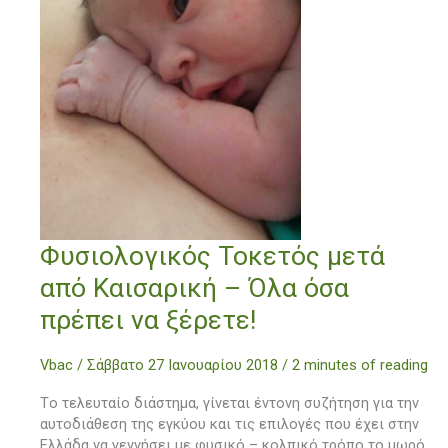
Φυσιολογικός
Φυσιολογικός Τοκετός μετά
Τοκετός
από Καισαρική – Όλα όσα
μετά
από
πρέπει να ξέρετε!
Καισαρική
–
Vbac
/
Σάββατο 27 Ιανουαρίου 2018
/
2 minutes of reading
Όλα
όσα
Tο τελευταίο διάστημα, γίνεται έντονη συζήτηση για την
πρέπει
αυτοδιάθεση της εγκύου και τις επιλογές που έχει στην
να
Ελλάδα να γεννήσει με φυσικό – κολπικό τρόπο το μωρό