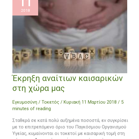
11
2018
Έκρηξη
Έκρηξη αναίτιων καισαρικών
αναίτιων
στη χώρα μας
καισαρικών
στη
Εγκυμοσύνη / Τοκετός
/
Κυριακή 11 Μαρτίου 2018
/
5
χώρα
minutes of reading
μας
Σταθερά σε κατά πολύ αυξημένα ποσοστά, εν συγκρίσει
με το επιτρεπόμενο όριο του Παγκόσμιου Οργανισμού
Υγείας, κυμαίνονται οι τοκετοί με καισαρική τομή στη