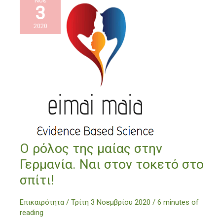
Νοέ
3
2020
Ο
Ο ρόλος της μαίας στην
ρόλος
Γερμανία. Ναι στον τοκετό στο
της
μαίας
σπίτι!
στην
Γερμανία.
Επικαιρότητα
/
Τρίτη 3 Νοεμβρίου 2020
/
6 minutes of
Ναι
reading
στον