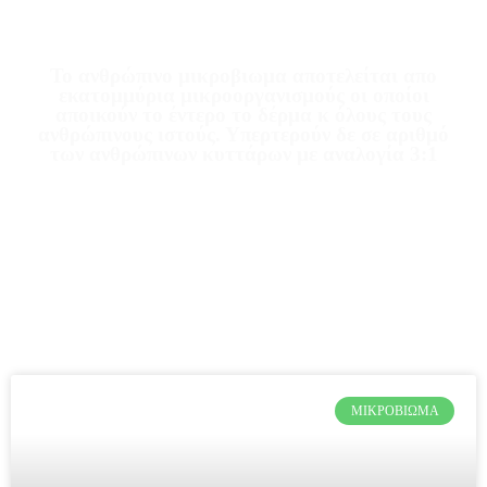
Το ανθρώπινο μικροβιωμα αποτελείται απο
εκατομμύρια μικροοργανισμούς οι οποίοι
αποικούν το έντερο το δέρμα κ όλους τους
ανθρώπινους ιστούς. Υπερτερούν δε σε αριθμό
των ανθρώπινων κυττάρων με αναλογία 3:1
ΜΙΚΡΟΒΊΩΜΑ