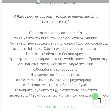
Ο θαυματουργός μανδύας ή αλλιώς το σμήγμα της ζωής
(vernix caseosa)"
Θυμάσαι εκείνη την άσπρη ουσία
που είχε στο σώμα του το μωρό σου όταν γεννήθηκε;
Ναι, εκείνη που έμοιαζε με το πιο γλυκό γλάσο του κόσμου. Έχε
αναρωτηθεί τι ακριβώς ήταν; Τι είναι αυτή η ουσία;
Η ουσία αυτή είναι το εμβρυικό σμήγμα
ή με την επίσημη ονομασία του το vernix caseosa. Πρόκειται γ
σου και κάνει την εμφάνισή του γύρω στην 20η
εβδομάδα της εγκυμοσύνης.
Η εμφάνιση αυτή πυροδοτείται
από συγκεκριμένους ενδοκρινείς μηχανισμούς.
Από τι αποτελείται το εμβρυικό σμήγμα;
Το θαυματουργό αυτό σμήγμα στην πραγματικότητα
περιέχει πολλές απαραίτητες για την καλή υγεία του μωρού σου
0
ΔΙΑΒΆΣΤΕ ΠΕΡΙΣΣΌΤΕΡΑ»