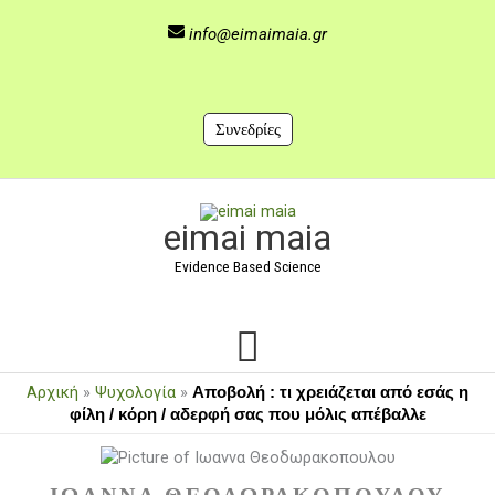
Μετάβαση
στο
info@eimaimaia.gr
περιεχόμενο
Συνεδρίες
Κύριο
eimai maia
Μενού
Evidence Based Science
Αρχική
»
Ψυχολογία
»
Αποβολή : τι χρειάζεται από εσάς η
φίλη / κόρη / αδερφή σας που μόλις απέβαλλε