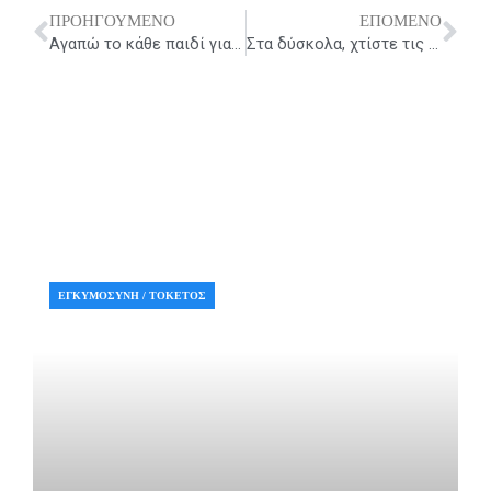
ΠΡΟΗΓΟΎΜΕΝΟ
ΕΠΌΜΕΝΟ
Prev
Ne
Αγαπώ το κάθε παιδί για αυτό που είναι……ένας ξεχωριστός άνθρωπος !
Στα δύσκολα, χτίστε τις αντοχές σας
ΕΓΚΥΜΟΣΎΝΗ / ΤΟΚΕΤΌΣ