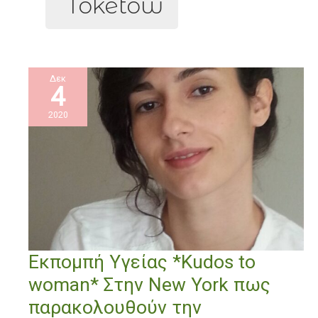
Toketow
Δεκ
4
2020
Εκπομπή
Εκπομπή Υγείας *Kudos to
Υγείας
woman* Στην New York πως
*Kudos
to
παρακολουθούν την
woman*