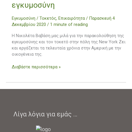
εγκυμοσύνη
Στην
New
York
Εγκυμοσύνη / Τοκετός
,
Επικαιρότητα
/
Παρασκευή 4
πως
Δεκεμβρίου 2020
/
1 minute of reading
παρακολουθούν
Η Νικολέτα Βαβάση μας μιλά για την παρακολούθηση της
την
εγκυμοσύνης και τον τοκετό στην πόλη της New York Ζει
εγκυμοσύνη
και εργάζεται τα τελευταία χρόνια στην Αμερική με την
οικογένεια της.
Διαβάστε περισσότερα »
Λίγα λόγια για εμάς …