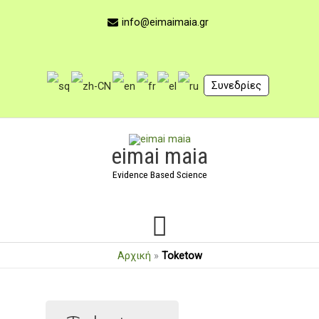
Μετάβαση
στο
info@eimaimaia.gr
περιεχόμενο
Συνεδρίες
Κύριο
eimai maia
Μενού
Evidence Based Science
Αρχική
»
Toketow