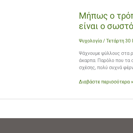
Μήπως ο τρόπ
Μήπως
ο
είναι ο σωστό
τρόπος
που
Ψυχολογία
/
Τετάρτη 30 
επιλέγεις
σύντροφο
Ψάχνουμε ψύλλους στα ρ
δεν
άκαρπα. Παρόλο που τα 
είναι
σχέσης, πολύ συχνά φέρ
ο
σωστός
Διαβάστε περισσότερα 
;