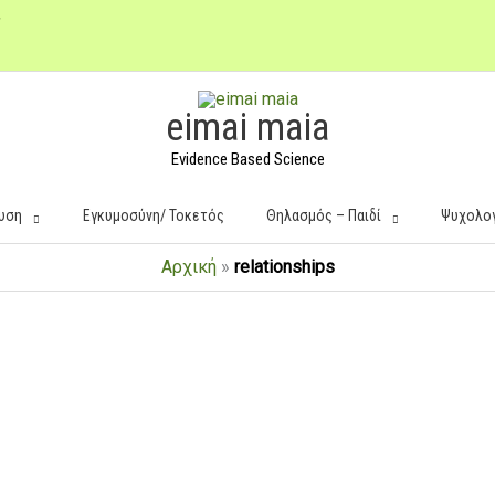
eimai maia
Evidence Based Science
υση
Εγκυμοσύνη/ Τοκετός
Θηλασμός – Παιδί
Ψυχολο
Αρχική
»
relationships