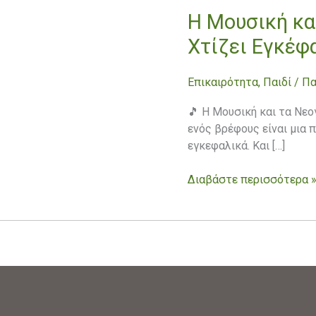
Η Μουσική κα
Η
Μουσική
Χτίζει Εγκέφ
και
τα
Επικαιρότητα
,
Παιδί
/
Πα
Νεογνά:
Το
🎵 Η Μουσική και τα Νεο
Ήχημα
ενός βρέφους είναι μια 
που
εγκεφαλικά. Και […]
Χτίζει
Εγκέφαλο
Διαβάστε περισσότερα 