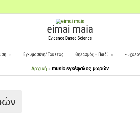
eimai maia
Evidence Based Science
υση
Εγκυμοσύνη/ Τοκετός
Θηλασμός – Παιδί
Ψυχολο
Αρχική
»
music εγκέφαλος μωρών
ρών