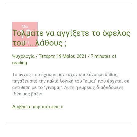
Μάι
19
Τολμάτε
Τολμάτε να αγγίξετε το όφελος
να
του … λάθους ;
2021
αγγίξετε
το
Ψυχολογία
/
Τετάρτη 19 Μαΐου 2021
/
7 minutes of
όφελος
reading
του
…
Το άγχος που έχουμε μην τυχόν και κάνουμε λάθος,
λάθους
πηγάζει από την παλιά λογική του “είμαι” που έρχεται σε
;
αντίθεση με το “γίνομαι”. Αυτή η ευρέως διαδεδομένη
ιδέα μας βάζει
Διαβάστε περισσότερα »