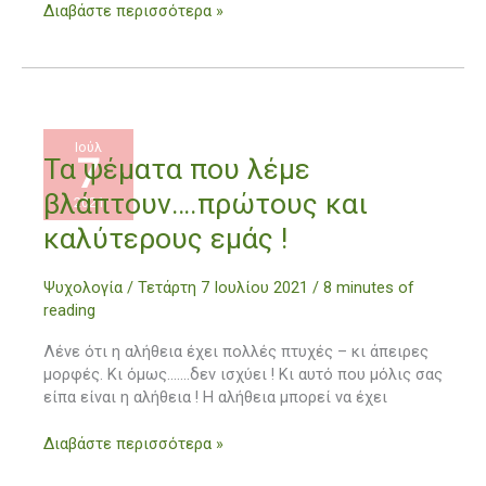
Διαβάστε περισσότερα »
να
εμβολιαστεί
Ιούλ
7
Τα
Τα ψέματα που λέμε
ψέματα
βλάπτουν….πρώτους και
2021
που
λέμε
καλύτερους εμάς !
βλάπτουν….πρώτους
και
Ψυχολογία
/
Τετάρτη 7 Ιουλίου 2021
/
8 minutes of
καλύτερους
reading
εμάς
!
Λένε ότι η αλήθεια έχει πολλές πτυχές – κι άπειρες
μορφές. Κι όμως…….δεν ισχύει ! Κι αυτό που μόλις σας
είπα είναι η αλήθεια ! Η αλήθεια μπορεί να έχει
Διαβάστε περισσότερα »