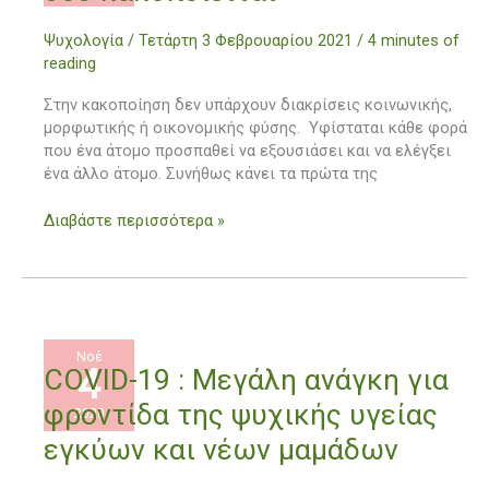
ότι
Ψυχολογία
/
Τετάρτη 3 Φεβρουαρίου 2021
/
4 minutes of
η
reading
φίλη
σου
Στην κακοποίηση δεν υπάρχουν διακρίσεις κοινωνικής,
κακοποιείται
μορφωτικής ή οικονομικής φύσης. Υφίσταται κάθε φορά
που ένα άτομο προσπαθεί να εξουσιάσει και να ελέγξει
ένα άλλο άτομο. Συνήθως κάνει τα πρώτα της
Διαβάστε περισσότερα »
Νοέ
4
COVID-
COVID-19 : Μεγάλη ανάγκη για
19
φροντίδα της ψυχικής υγείας
2020
:
Μεγάλη
εγκύων και νέων μαμάδων
ανάγκη
για