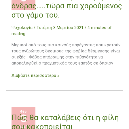
άλλοτε
άνδρας…..τώρα πια χαρούμενος
2021
δεσμευσοφοβικός
άνδρας…..τώρα
στο γάμο του.
πια
χαρούμενος
Ψυχολογία
/
Τετάρτη 3 Μαρτίου 2021
/
4 minutes of
στο
reading
γάμο
του.
Μερικοί από τους πιο κοινούς παράγοντες που κρατούν
τους ανθρώπους δέσμιους της φοβίας δέσμευσης είναι
οι εξής : Φόβος απόρριψης στην πιθανότητα να
αποκαλυφθεί ο πραγματικός τους εαυτός σε όποιον
Διαβάστε περισσότερα »
Φεβ
3
Πώς
Πώς θα καταλάβεις ότι η φίλη
θα
σου κακοποιείται
2021
καταλάβεις