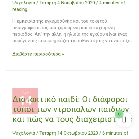
Ψυχολογία
/
Τετάρτη 4 Νοεμβρίου 2020
/
4 minutes of
φροντίδα
reading
της
ψυχικής
Η εμπειρία της εγκυμοσύνης και του τοκετού
υγείας
περιγράφεται ως μια χαρούμενη και ευτυχισμένη
εγκύων
περίοδος. Απ` την άλλη, η ηλικία της εγκύου είναι ένας
και
παράγοντας που επηρεάζει τις πιθανότητες να αναπτύξει
νέων
μαμάδων
Διαβάστε περισσότερα »
Οκτ
14
Διστακτικό
Διστακτικό παιδί: Οι διάφοροι
παιδί:
τύποι των ντροπαλών παιδιών
2020
Οι
0
διάφοροι
και πώς να τους διαχειριστείτε
τύποι
των
Ψυχολογία
/
Τετάρτη 14 Οκτωβρίου 2020
/
6 minutes of
ντροπαλών