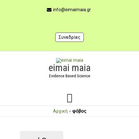
Μετάβαση
στο
info@eimaimaia.gr
περιεχόμενο
Συνεδρίες
Κύριο
eimai maia
Μενού
Evidence Based Science
Αρχική
»
φόβος