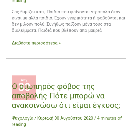
reading
παιδιών
και
Σας θυμίζει κάτι; Παιδιά που φαίνονται ντροπαλά όταν
πώς
είναι με άλλα παιδιά. Έχουν νευρικότητα ή φοβούνται και
να
δεν μιλούν πολύ. Συνήθως παίζουν μόνα τους στα
τους
διαλείμματα. Παιδιά που βλέπουν από μακριά
διαχειριστείτε
Διαβάστε περισσότερα »
Αυγ
30
Ο
Ο σιωπηρός φόβος της
σιωπηρός
αποβολής-Πότε μπορώ να
2020
φόβος
της
ανακοινώσω ότι είμαι έγκυος;
αποβολής-
Πότε
Ψυχολογία
/
Κυριακή 30 Αυγούστου 2020
/
4 minutes of
μπορώ
reading
να