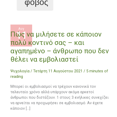
φόβος
Αυγ
11
Πώς
Πώς να μιλήσετε σε κάποιον
να
πολύ κοντινό σας – και
2021
μιλήσετε
σε
αγαπημένο – άνθρωπο που δεν
κάποιον
θέλει να εμβολιαστεί
πολύ
κοντινό
σας
Ψυχολογία
/
Τετάρτη 11 Αυγούστου 2021
/
5 minutes of
–
reading
και
Μπορεί οι εμβολιασμοί να τρέχουν κανονικά τον
αγαπημένο
τελευταίο χρόνο αλλά υπάρχουν ακόμα αρκετοί
–
άνθρωποι που διστάζουν. 1 στους 3 ενήλικες συνεχίζει
άνθρωπο
να αρνείται να προχωρήσει σε εμβολιασμό. Αν έχετε
που
κάποιον […]
δεν
θέλει