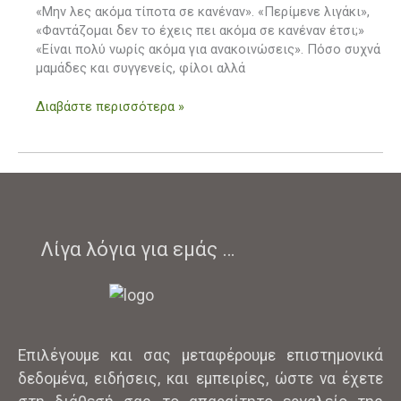
ανακοινώσω
«Μην λες ακόμα τίποτα σε κανέναν». «Περίμενε λιγάκι»,
ότι
«Φαντάζομαι δεν το έχεις πει ακόμα σε κανέναν έτσι;»
είμαι
«Είναι πολύ νωρίς ακόμα για ανακοινώσεις». Πόσο συχνά
έγκυος;
μαμάδες και συγγενείς, φίλοι αλλά
Διαβάστε περισσότερα »
Λίγα λόγια για εμάς …
Επιλέγουμε και σας μεταφέρουμε επιστημονικά
δεδομένα, ειδήσεις, και εμπειρίες, ώστε να έχετε