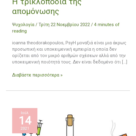
Η τρικλοποδιά της
τρικλοποδιά
απομόνωσης
της
απομόνωσης
Ψυχολογία
/
Τρίτη 22 Νοεμβρίου 2022
/
4 minutes of
reading
ioanna theodorakopoulos, PsyΗ μοναξιά είναι μια άκρως
προσωπική και υποκειμενική εμπειρία η οποία δεν
ορίζεται από τον μικρό αριθμών σχέσεων αλλά από την
υποκειμενική ποιότητά τους. Δεν είναι δεδομένο ότι […]
Διαβάστε περισσότερα »
Ιούλ
14
2021