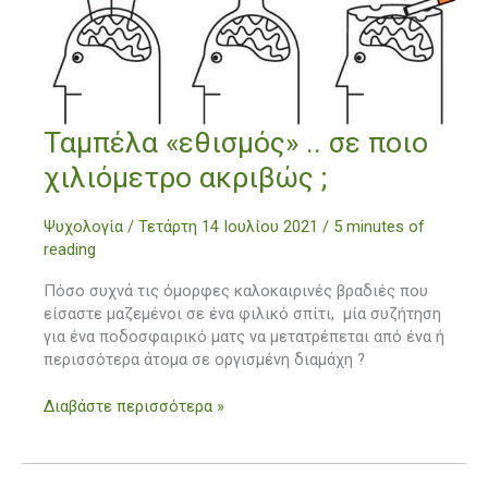
Ταμπέλα
Ταμπέλα «εθισμός» .. σε ποιο
«εθισμός»
χιλιόμετρο ακριβώς ;
..
σε
Ψυχολογία
/
Τετάρτη 14 Ιουλίου 2021
/
5 minutes of
ποιο
reading
χιλιόμετρο
ακριβώς
Πόσο συχνά τις όμορφες καλοκαιρινές βραδιές που
;
είσαστε μαζεμένοι σε ένα φιλικό σπίτι, μία συζήτηση
για ένα ποδοσφαιρικό ματς να μετατρέπεται από ένα ή
περισσότερα άτομα σε οργισμένη διαμάχη ?
Διαβάστε περισσότερα »