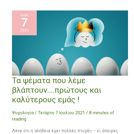
Ιούλ
7
2021
Τα
Τα ψέματα που λέμε
ψέματα
βλάπτουν….πρώτους και
που
λέμε
καλύτερους εμάς !
βλάπτουν….πρώτους
και
Ψυχολογία
/
Τετάρτη 7 Ιουλίου 2021
/
8 minutes of
καλύτερους
reading
εμάς
!
Λένε ότι η αλήθεια έχει πολλές πτυχές – κι άπειρες