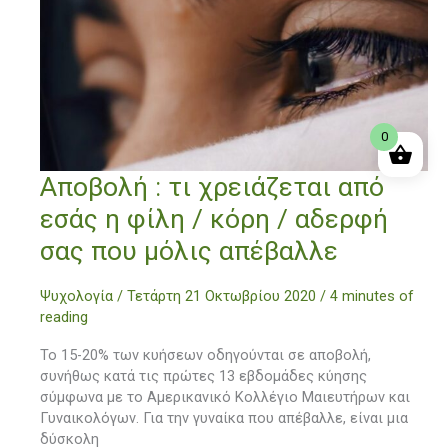
0
Αποβολή
Αποβολή : τι χρειάζεται από
:
εσάς η φίλη / κόρη / αδερφή
τι
χρειάζεται
σας που μόλις απέβαλλε
από
εσάς
Ψυχολογία
/
Τετάρτη 21 Οκτωβρίου 2020
/
4 minutes of
η
reading
φίλη
/
Το 15-20% των κυήσεων οδηγούνται σε αποβολή,
κόρη
συνήθως κατά τις πρώτες 13 εβδομάδες κύησης
/
σύμφωνα με το Αμερικανικό Κολλέγιο Μαιευτήρων και
αδερφή
Γυναικολόγων. Για την γυναίκα που απέβαλλε, είναι μια
σας
δύσκολη