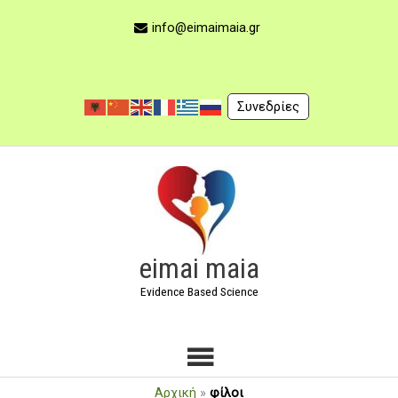
Μετάβαση
στο
info@eimaimaia.gr
περιεχόμενο
Συνεδρίες
Κύριο
Μενού
eimai maia
Evidence Based Science
Αρχική
»
φίλοι