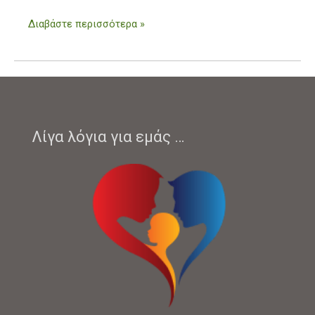
που
μόλις
Διαβάστε περισσότερα »
απέβαλλε
Λίγα λόγια για εμάς …