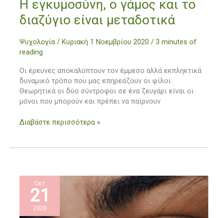
Η
Η εγκυμοσύνη, ο γάμος και το
εγκυμοσύνη,
διαζύγιο είναι μεταδοτικά
ο
γάμος
Ψυχολογία
/
Κυριακή 1 Νοεμβρίου 2020
/
3 minutes of
και
reading
το
διαζύγιο
Οι έρευνες αποκαλύπτουν τον έμμεσο αλλά εκπληκτικά
είναι
δυναμικό τρόπο που μας επηρεάζουν οι φίλοι.
μεταδοτικά
Θεωρητικά οι δύο σύντροφοι σε ένα ζευγάρι είναι οι
μόνοι που μπορούν και πρέπει να παίρνουν
Διαβάστε περισσότερα »
Οκτ
21
2020