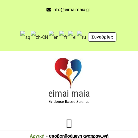
Μετάβαση
στο
info@eimaimaia.gr
περιεχόμενο
Συνεδρίες
Κύριο
Μενού
eimai maia
Evidence Based Science
Αρχική
»
υποβοηθούμενη αναπραγωγή