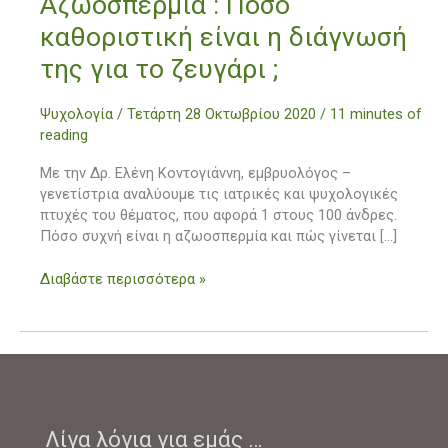
Αζωοσπερμία : Πόσο
:
καθοριστική είναι η διάγνωσή
Πόσο
καθοριστική
της για το ζευγάρι ;
είναι
η
Ψυχολογία
/
Τετάρτη 28 Οκτωβρίου 2020
/
11 minutes of
διάγνωσή
reading
της
για
Με την Δρ. Ελένη Κοντογιάννη, εμβρυολόγος –
το
γενετίστρια αναλύουμε τις ιατρικές και ψυχολογικές
ζευγάρι
πτυχές του θέματος, που αφορά 1 στους 100 άνδρες.
;
Πόσο συχνή είναι η αζωοσπερμία και πώς γίνεται […]
Διαβάστε περισσότερα »
Λίγα λόγια για εμάς …