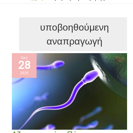
υποβοηθούμενη
αναπραγωγή
Οκτ
28
2020
Αζωοσπερμία