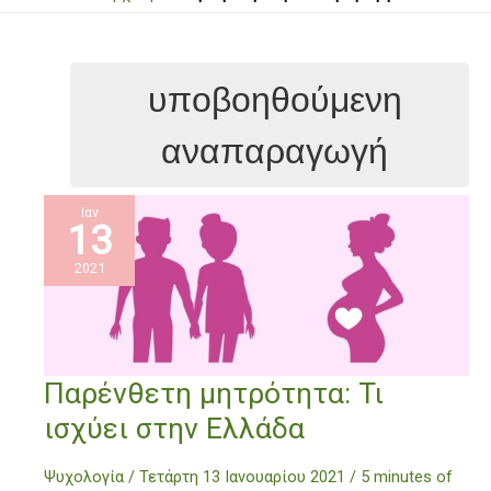
υποβοηθούμενη
αναπαραγωγή
Ιαν
13
2021
Παρένθετη
Παρένθετη μητρότητα: Τι
μητρότητα:
ισχύει στην Ελλάδα
Τι
ισχύει
Ψυχολογία
/
Τετάρτη 13 Ιανουαρίου 2021
/
5 minutes of
στην