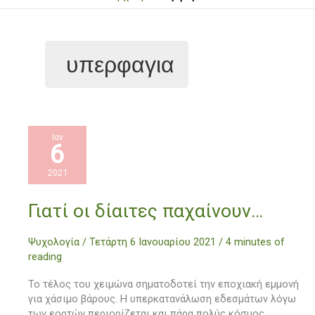
υπερφαγια
Ιαν
6
2021
Γιατί
Γιατί οι δίαιτες παχαίνουν…
οι
δίαιτες
Ψυχολογία
/
Τετάρτη 6 Ιανουαρίου 2021
/
4 minutes of
παχαίνουν…
reading
Το τέλος του χειμώνα σηματοδοτεί την εποχιακή εμμονή
για χάσιμο βάρους. Η υπερκατανάλωση εδεσμάτων λόγω
των εορτών περιορίζεται και πάρα πολύς κόσμος