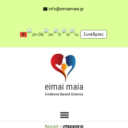
Μετάβαση
στο
info@eimaimaia.gr
περιεχόμενο
Συνεδρίες
Κύριο
Μενού
eimai maia
Evidence Based Science
Αρχική
»
υπερφαγια