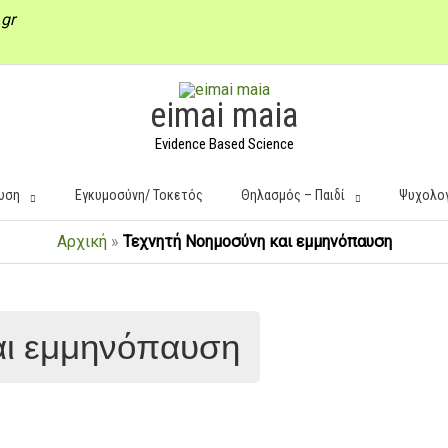
gr
eimai maia
Evidence Based Science
υση
Εγκυμοσύνη/ Τοκετός
Θηλασμός – Παιδί
Ψυχολο
Αρχική
»
Τεχνητή Νοημοσύνη και εμμηνόπαυση
αι εμμηνόπαυση