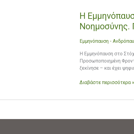
Η Εμμηνόπαυσ
Η
Εμμηνόπαυση
Νοημοσύνης.
στο
Στόχαστρο
Εμμηνόπαυση - Ανδρόπα
της
Τεχνητής
Η Εμμηνόπαυση στο Στόχ
Νοημοσύνης.
Προσωποποιημένη Φροντί
Προσωποποιημένη
ξεκίνησε – και έχει ψηφ
Φροντίδα
Διαβάστε περισσότερα 