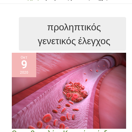
προληπτικός
γενετικός έλεγχος
Οκτ
9
2020
Θρομβοφιλία.