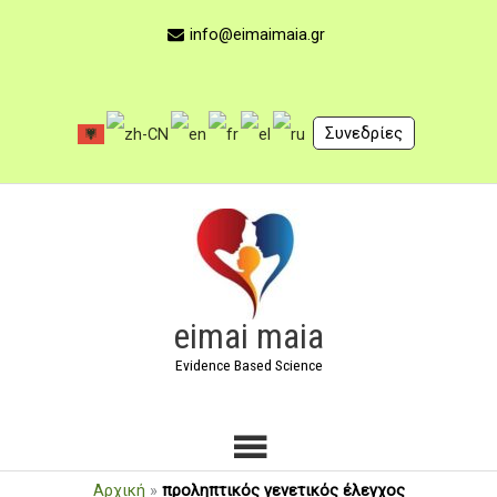
Μετάβαση
στο
info@eimaimaia.gr
περιεχόμενο
Συνεδρίες
Κύριο
Μενού
eimai maia
Evidence Based Science
Αρχική
»
προληπτικός γενετικός έλεγχος