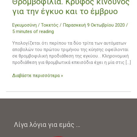
Θρομβοφιλία. Kρυφός κίνδυνος
Kρυφός
για την έγκυο και το έμβρυο
κίνδυνος
για
Εγκυμοσύνη / Τοκετός
/
Παρασκευή 9 Οκτωβρίου 2020
/
την
5 minutes of reading
έγκυο
και
Υπολογίζεται ότι περίπου τα δύο τρίτα των αυτόματων
το
αποβολών του πρώτου τριμήνου της κύησης οφείλονται
έμβρυο
σε θρομβοφιλική προδιάθεση της εγκύου. . Κληρονομική
προδιάθεση για θρομβωτικά επεισόδια έχει η μία στις […]
Διαβάστε περισσότερα »
Λίγα λόγια για εμάς …