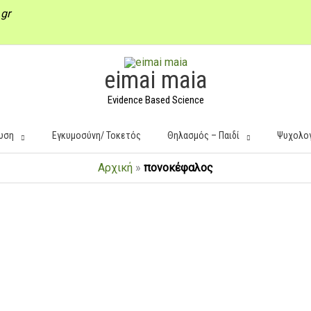
gr
eimai maia
Evidence Based Science
υση
Εγκυμοσύνη/ Τοκετός
Θηλασμός – Παιδί
Ψυχολο
Αρχική
»
πονοκέφαλος