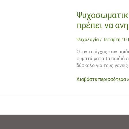
Ψυχοσωματικέ
Ψυχοσωματικές
ενδείξεις
πρέπει να αν
των
παιδιών
Ψυχολογία
/
Τετάρτη 10
που
πρέπει
Όταν το άγχος των παιδ
να
συμπτώματα Τα παιδιά συ
ανησυχήσουν
δύσκολο για τους γονείς
τους
γονείς
Διαβάστε περισσότερα 