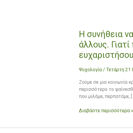
Η συνήθεια ν
Η
συνήθεια
άλλους. Γιατ
να
ευχαριστήσου
θέλουμε
να
ευχαριστούμε
Ψυχολογία
/
Τετάρτη 21 
τους
άλλους.
Ζούμε σε μια κοινωνία κρ
Γιατί
περισσότερο το φαίνεσθε
προσπαθούμε
που μιλάμε, περπατάμε, [
τόσο
σκληρά
Διαβάστε περισσότερα 
να
ευχαριστήσουμε
τους