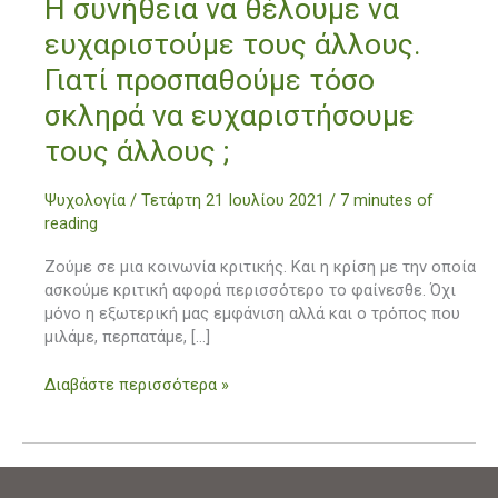
Η
Η συνήθεια να θέλουμε να
συνήθεια
ευχαριστούμε τους άλλους.
να
θέλουμε
Γιατί προσπαθούμε τόσο
να
σκληρά να ευχαριστήσουμε
ευχαριστούμε
τους
τους άλλους ;
άλλους.
Γιατί
Ψυχολογία
/
Τετάρτη 21 Ιουλίου 2021
/
7 minutes of
προσπαθούμε
reading
τόσο
σκληρά
Ζούμε σε μια κοινωνία κριτικής. Και η κρίση με την οποία
να
ασκούμε κριτική αφορά περισσότερο το φαίνεσθε. Όχι
ευχαριστήσουμε
μόνο η εξωτερική μας εμφάνιση αλλά και ο τρόπος που
τους
μιλάμε, περπατάμε, […]
άλλους
;
Διαβάστε περισσότερα »