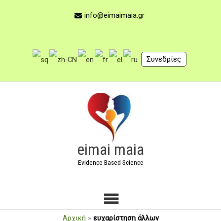
Μετάβαση
στο
info@eimaimaia.gr
περιεχόμενο
Συνεδρίες
Κύριο
Μενού
eimai maia
Evidence Based Science
Αρχική
»
ευχαρίστηση άλλων