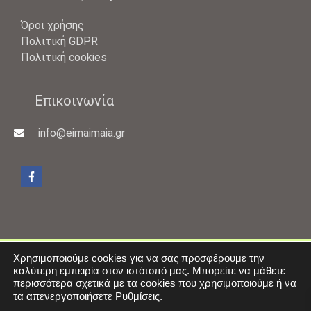
Όροι χρήσης
Πολιτική GDPR
Πολιτική cookies
Επικοινωνία
info@eimaimaia.gr
Χρησιμοποιούμε cookies για να σας προσφέρουμε την
καλύτερη εμπειρία στον ιστότοπό μας. Μπορείτε να μάθετε
Copyright © 2026 -
eimai maia
περισσότερα σχετικά με τα cookies που χρησιμοποιούμε ή να
τα απενεργοποιήσετε
Ρυθμίσεις
.
Όροι χρήσης
Επικοινωνία