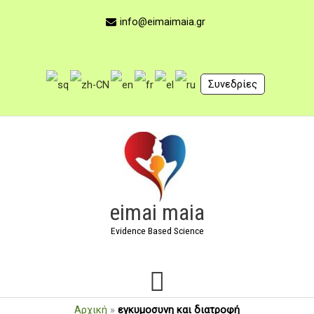
Μετάβαση
στο
info@eimaimaia.gr
περιεχόμενο
Συνεδρίες
Κύριο
Μενού
eimai maia
Evidence Based Science
Αρχική
»
εγκυμοσυνη και διατροφή