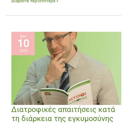
Διαβάστε περισσότερα »
Δεκ
10
2020
Διατροφικές
Διατροφικές απαιτήσεις κατά
απαιτήσεις
τη διάρκεια της εγκυμοσύνης
κατά
τη