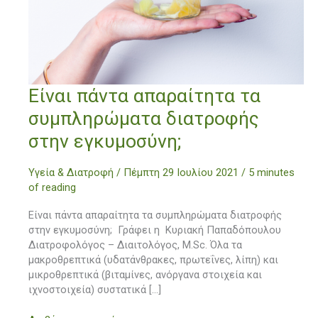
Είναι
Είναι πάντα απαραίτητα τα
πάντα
συμπληρώματα διατροφής
απαραίτητα
τα
στην εγκυμοσύνη;
συμπληρώματα
διατροφής
Υγεία & Διατροφή
/
Πέμπτη 29 Ιουλίου 2021
/
5 minutes
στην
of reading
εγκυμοσύνη;
Είναι πάντα απαραίτητα τα συμπληρώματα διατροφής
στην εγκυμοσύνη; Γράφει η Κυριακή Παπαδόπουλου
Διατροφολόγος – Διαιτολόγος, M.Sc. Όλα τα
μακροθρεπτικά (υδατάνθρακες, πρωτεΐνες, λίπη) και
μικροθρεπτικά (βιταμίνες, ανόργανα στοιχεία και
ιχνοστοιχεία) συστατικά […]