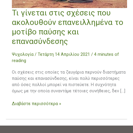
Τι
Τι γίνεται στις σχέσεις που
γίνεται
ακολουθούν επανειλλημένα το
στις
σχέσεις
μοτίβο παύσης και
που
επανασύνδεσης
ακολουθούν
επανειλλημένα
το
Ψυχολογία
/
Τετάρτη 14 Απριλίου 2021
/
4 minutes of
μοτίβο
reading
παύσης
Οι σχέσεις στις οποίες τα ζευγάρια περνούν διαστήματα
και
παύσης και επανασύνδεσης, είναι πολύ περισσότερες
επανασύνδεσης
από όσες πολλοί μπορεί να πιστεύετε. Η συχνότητα
όμως με την οποία συναντάμε τέτοιες συνήθειες, δεν […]
Διαβάστε περισσότερα »