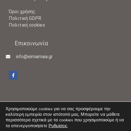
Όροι χρήσης
Πολιτική GDPR
Πολιτική cookies
Επικοινωνία
info@eimaimaia.gr
Χρησιμοποιούμε cookies για να σας προσφέρουμε την
καλύτερη εμπειρία στον ιστότοπό μας. Μπορείτε να μάθετε
Copyright © 2026 -
eimai maia
περισσότερα σχετικά με τα cookies που χρησιμοποιούμε ή να
τα απενεργοποιήσετε
Ρυθμίσεις
.