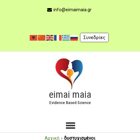
Μετάβαση
στο
info@eimaimaia.gr
περιεχόμενο
Συνεδρίες
Κύριο
Μενού
eimai maia
Evidence Based Science
Αρχική
»
δυστυχισμένοι