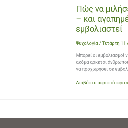
Πώς να μιλήσ
Πώς
να
– και αγαπημ
μιλήσετε
εμβολιαστεί
σε
κάποιον
πολύ
Ψυχολογία
/
Τετάρτη 11
κοντινό
σας
Μπορεί οι εμβολιασμοί 
–
ακόμα αρκετοί άνθρωποι 
και
να προχωρήσει σε εμβολι
αγαπημένο
–
Διαβάστε περισσότερα 
άνθρωπο
που
δεν
θέλει
να
εμβολιαστεί