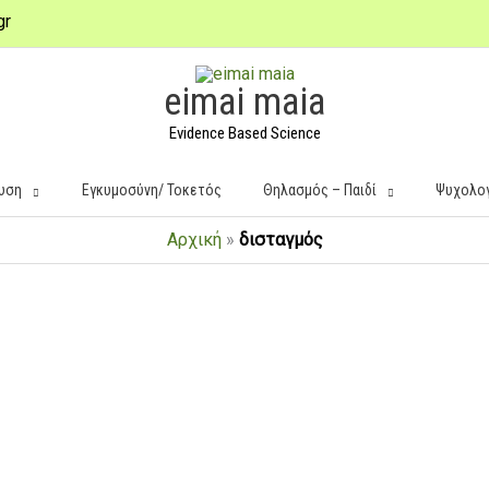
gr
eimai maia
Evidence Based Science
υση
Εγκυμοσύνη/ Τοκετός
Θηλασμός – Παιδί
Ψυχολο
Αρχική
»
δισταγμός