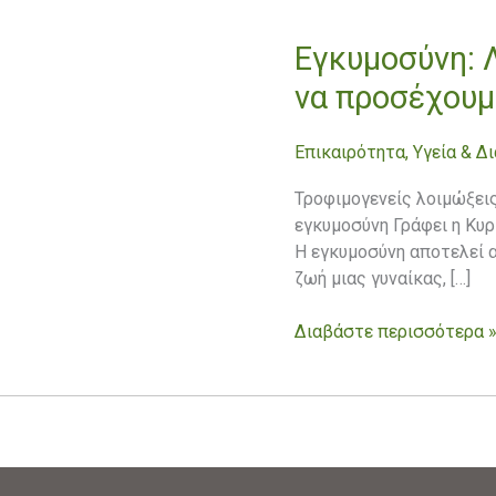
Εγκυμοσύνη: 
Εγκυμοσύνη:
Λοιμώξεις
να προσέχουμ
από
τροφές.
Επικαιρότητα
,
Υγεία & Δ
Τι
πρέπει
Τροφιμογενείς λοιμώξεις
να
εγκυμοσύνη Γράφει η Κυ
προσέχουμε
Η εγκυμοσύνη αποτελεί 
ζωή μιας γυναίκας, […]
Διαβάστε περισσότερα 