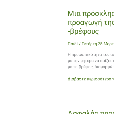
Μια πρόσκλησ
Μια
πρόσκληση
προαγωγή της
ψυχοθεραπευτική
-βρέφους
για
την
προαγωγή
Παιδί
/
Τετάρτη 28 Μαρτ
της
ασφαλούς
Η προσωπικότητα του αν
σχέσης
με την μητέρα να παίζει
μητέρας
με το βρέφος, διαμορφών
-βρέφους
Διαβάστε περισσότερα 
Ασφαλής προ
Ασφαλής