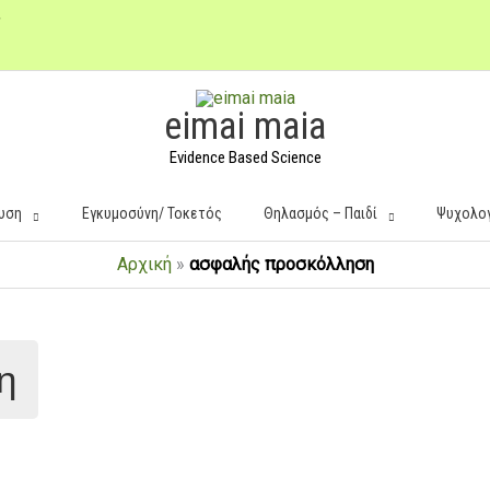
eimai maia
Evidence Based Science
υση
Εγκυμοσύνη/ Τοκετός
Θηλασμός – Παιδί
Ψυχολο
Αρχική
»
ασφαλής προσκόλληση
η