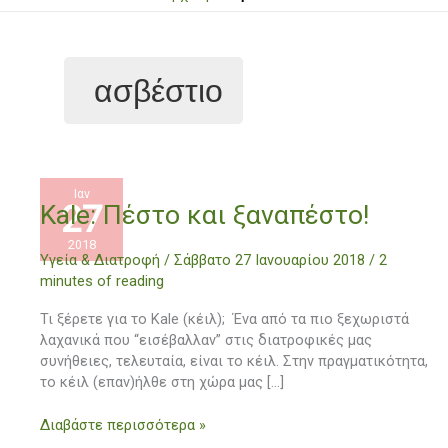
ασβέστιο
Ιαν
27
Kale:
Kale: Πέστο και ξαναπέστο!
Πέστο
2018
και
Υγεία & Διατροφή
/
Σάββατο 27 Ιανουαρίου 2018
/
2
ξαναπέστο!
minutes of reading
Τι ξέρετε για το Kale (κέιλ); Ένα από τα πιο ξεχωριστά
λαχανικά που “εισέβαλλαν” στις διατροφικές μας
συνήθειες, τελευταία, είναι το κέιλ. Στην πραγματικότητα,
το κέιλ (επαν)ήλθε στη χώρα μας […]
Διαβάστε περισσότερα »