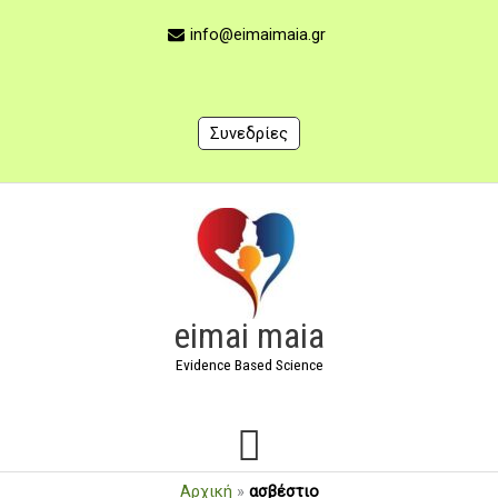
Μετάβαση
στο
info@eimaimaia.gr
περιεχόμενο
Συνεδρίες
Κύριο
Μενού
eimai maia
Evidence Based Science
Αρχική
»
ασβέστιο