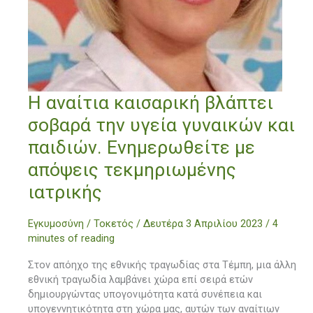
Η
Η αναίτια καισαρική βλάπτει
αναίτια
σοβαρά την υγεία γυναικών και
καισαρική
βλάπτει
παιδιών. Ενημερωθείτε με
σοβαρά
απόψεις τεκμηριωμένης
την
υγεία
ιατρικής
γυναικών
και
Εγκυμοσύνη / Τοκετός
/
Δευτέρα 3 Απριλίου 2023
/
4
παιδιών.
minutes of reading
Ενημερωθείτε
με
Στον απόηχο της εθνικής τραγωδίας στα Τέμπη, μια άλλη
απόψεις
εθνική τραγωδία λαμβάνει χώρα επί σειρά ετών
τεκμηριωμένης
δημιουργώντας υπογονιμότητα κατά συνέπεια και
ιατρικής
υπογεννητικότητα στη χώρα μας, αυτών των αναίτιων