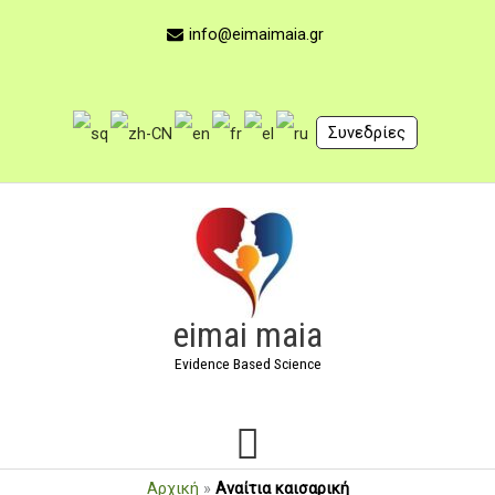
Μετάβαση
στο
info@eimaimaia.gr
περιεχόμενο
Συνεδρίες
Κύριο
Μενού
eimai maia
Evidence Based Science
Αρχική
»
Αναίτια καισαρική