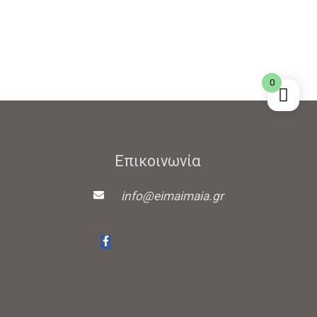
0
Επικοινωνία
info@eimaimaia.gr