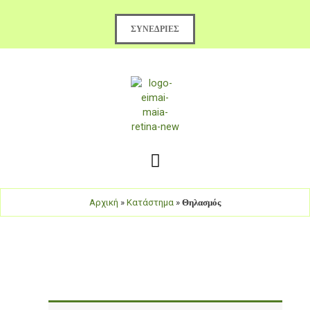
Μετάβαση
στο
ΣΥΝΕΔΡΊΕΣ
περιεχόμενο
Αρχική
»
Κατάστημα
»
Θηλασμός