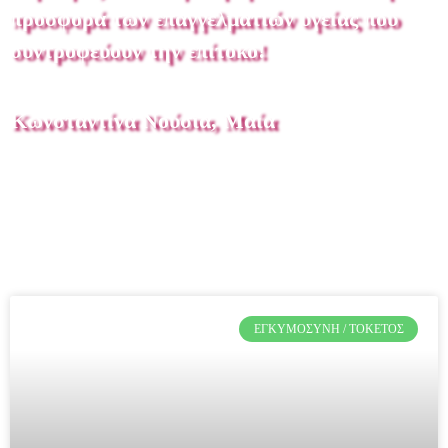
προσφορά των επαγγελματιών υγείας που
συντροφεύουν την επίτοκο!
Κωνσταντίνα Νούσια, Μαία
Page
Page
Page
Page
Page
Page
Page
ΕΓΚΥΜΟΣΎΝΗ / ΤΟΚΕΤΌΣ