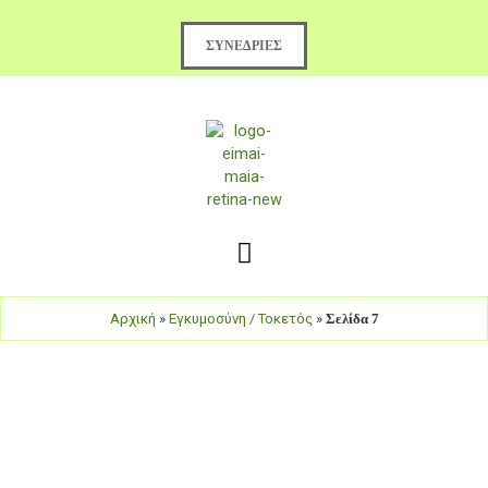
Μετάβαση
στο
ΣΥΝΕΔΡΊΕΣ
περιεχόμενο
Αρχική
»
Εγκυμοσύνη / Τοκετός
»
Σελίδα 7