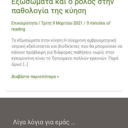
Εξωσώματα και ο ρόλος στην
και
παθολογία της κύηση
ο
ρόλος
Επικαιρότητα
/
Τρίτη 9 Μαρτίου 2021
/
3 minutes of
στην
reading
παθολογία
της
Τα εξωσώματα στην κύηση Η σύγχρονη εμβρυομητρική
κύηση
ιατρική εξελίσσεται και βιοδείκτες που θα μπορούσαν να
κάνουν πρόβλεψη για διάφορες παθήσεις νωρίς στην
εγκυμοσύνη είναι το ζητούμενο πολλών ερευνών. Παρά
όμως […]
Διαβάστε περισσότερα »
Λίγα λόγια για εμάς …