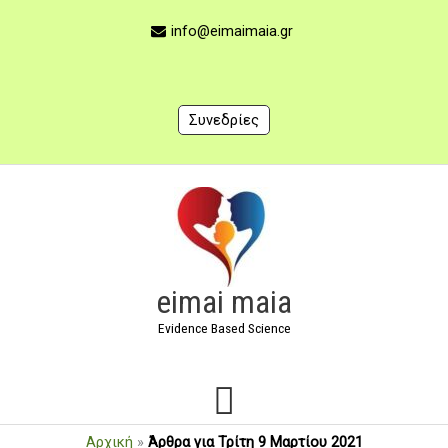
Μετάβαση
στο
info@eimaimaia.gr
περιεχόμενο
Συνεδρίες
Κύριο
Μενού
eimai maia
Evidence Based Science
Αρχική
»
Άρθρα για Τρίτη 9 Μαρτίου 2021