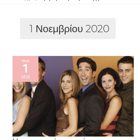
1 Νοεμβρίου 2020
Νοέ
1
2020
Η