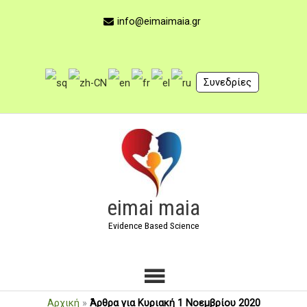
Μετάβαση
στο
info@eimaimaia.gr
περιεχόμενο
Συνεδρίες
Κύριο
Μενού
eimai maia
Evidence Based Science
Αρχική
»
Άρθρα για Κυριακή 1 Νοεμβρίου 2020