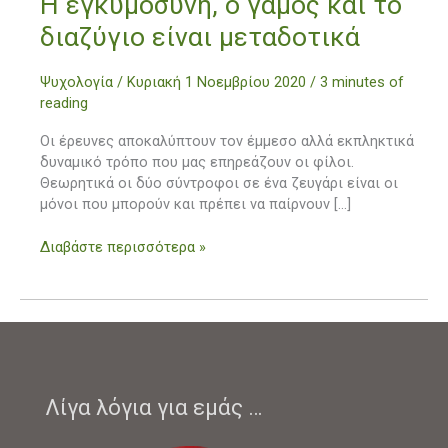
Η εγκυμοσύνη, ο γάμος και το
εγκυμοσύνη,
διαζύγιο είναι μεταδοτικά
ο
γάμος
Ψυχολογία
/
Κυριακή 1 Νοεμβρίου 2020
/
3 minutes of
και
reading
το
διαζύγιο
Οι έρευνες αποκαλύπτουν τον έμμεσο αλλά εκπληκτικά
είναι
δυναμικό τρόπο που μας επηρεάζουν οι φίλοι.
μεταδοτικά
Θεωρητικά οι δύο σύντροφοι σε ένα ζευγάρι είναι οι
μόνοι που μπορούν και πρέπει να παίρνουν […]
Διαβάστε περισσότερα »
Λίγα λόγια για εμάς …